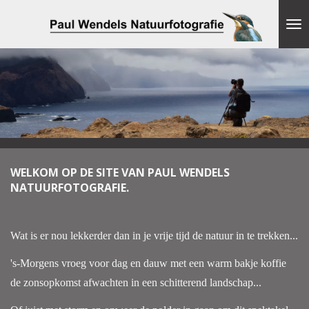
Ga
direct
naar
de
hoofdinhoud
WELKOM OP DE SITE VAN PAUL WENDELS
NATUURFOTOGRAFIE.
Wat is er nou lekkerder dan in je vrije tijd de natuur in te trekken...
's-Morgens vroeg voor dag en dauw met een warm bakje koffie
de zonsopkomst afwachten in een schitterend landschap...