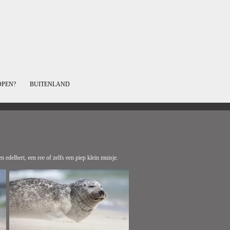
OPEN?
BUITENLAND
 edelhert, een ree of zelfs een piep klein muisje.