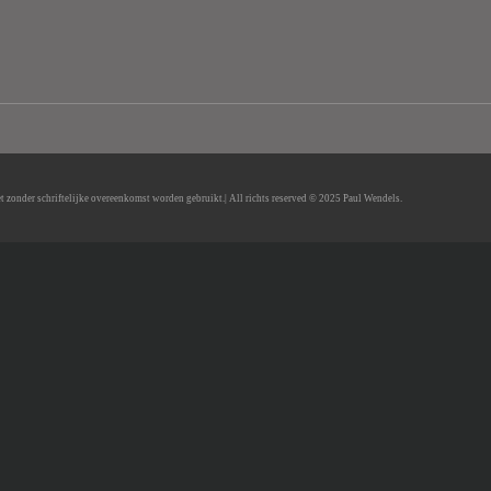
t zonder schriftelijke overeenkomst worden gebruikt.
| All richts reserved © 2025 Paul Wendels.