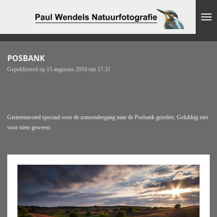
Ga
direct
naar
de
hoofdinhoud
POSBANK
Gepubliceerd op 15 augustus 2016 om 17:31
Gisterenavond speciaal voor de zonsondergang naar de Posbank gereden. Gelukkig niet
voor niets geweest.