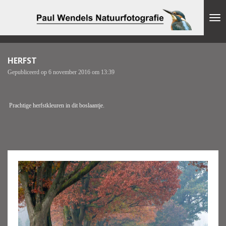
Ga
direct
naar
de
hoofdinhoud
HERFST
Gepubliceerd op 6 november 2016 om 13:39
Prachtige herfstkleuren in dit boslaantje.