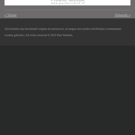
«
Vorige
Volgende
»
Alle beelden zijn beschermd volgens de auteurswet, en mogen niet zonder schriftelijke overeenkomst
worden gebruikt.
| All richts reserved © 2025 Paul Wendels.