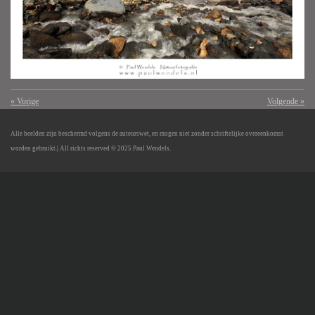
«
Vorige
Volgende
»
Alle beelden zijn beschermd volgens de auteurswet, en mogen niet zonder schriftelijke overeenkomst
worden gebruikt.
| All richts reserved © 2025 Paul Wendels.