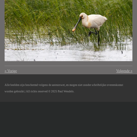
«
Vorige
Volgende
»
Alle beelden zijn beschermd volgens de auteurswet, en mogen niet zonder schriftelijke overeenkomst
worden gebruikt.
| All richts reserved © 2025 Paul Wendels.