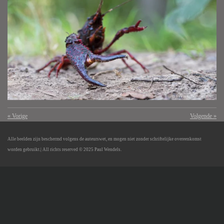
«
Vorige
Volgende
»
Alle beelden zijn beschermd volgens de auteurswet, en mogen niet zonder schriftelijke overeenkomst
worden gebruikt.
| All richts reserved © 2025 Paul Wendels.